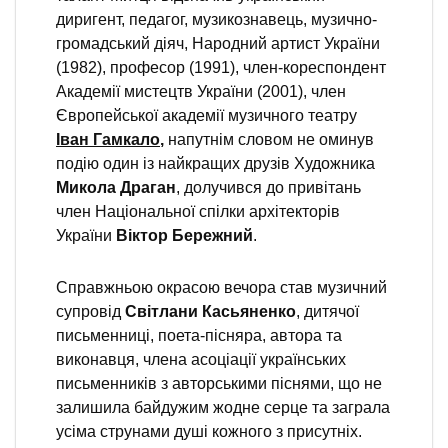
диригент, педагог, музикознавець, музично-
громадський діяч, Народний артист України
(1982), професор (1991), член-кореспондент
Академії мистецтв України (2001), член
Європейської академії музичного театру
Іван
Гамкало
,
напутнім словом не оминув
подію один із найкращих друзів Художника
Микола Драган
, долучився до привітань
член Національної спілки архітекторів
України
Віктор Бережний
.
Справжньою окрасою вечора став музичний
супровід
Світлани Касьяненко
, дитячої
письменниці, поета-пісняра, автора та
виконавця, члена асоціації українських
письменників з авторськими піснями, що не
залишила байдужим жодне серце та заграла
усіма струнами душі кожного з присутніх.