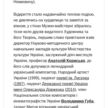
Немковичу).
Відкриття стало надзвичайно теплою подією,
не дивлячись на хурделицю та заметілі за
вікном, у стінах Музею-майстерні зібралось
тісне коло друзів видатного Художника та
його Творінь, першим слово привітання взяв
директор Науково-методичного центру
навчальних закладів культури Міністерства
культури України, заслужений діяч мистецтв
України, професор
Анатолій Корисько
, до
його слів долучився легендарний
український композитор, Народний артист
України (1999), лауреат
премії ім. Лисенка
(
1997
), лауреат
Державної премії України
імені Олександра Довженка
(
2014
), член
Національних спілок композиторів і
кінематографістів України
Володимир Губа
,
талант Митця відзначив український