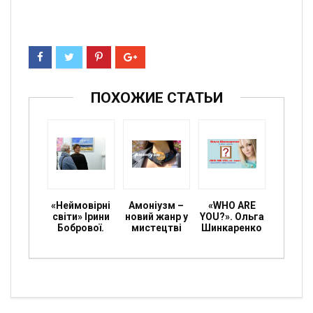
ПОХОЖИЕ СТАТЬИ
«Неймовірні
Амоніузм –
«WHO ARE
світи» Ірини
новий жанр у
YOU?». Ольга
Бобрової.
мистецтві
Шинкаренко