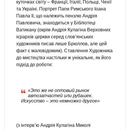
куточках світу – Франції, Італії, Польщі, Чехії
та Україні. Портрет Папи Римського Іоана
Павла ІІ, що належить пензлю Андрія
Павловича, знаходиться у Бібліотеці
Ватикану (окрім Андрія Кулагіна Верховних
ієрархів церкви серед слов’янських
художників писав лише Брюллов, але цей
факт є маловідомим). Ставлення Художника
до мистецтва настільки ж унікальне, як його
підхід до роботи:
«Это же не оптовый рынок
автозапчастей или рубашек.
Искусство – это немножко другое»
(з інтерв’ю Андрія Кулагіна Миколі