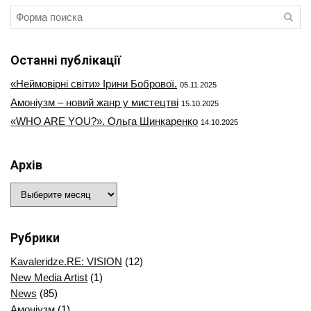
Останні публікації
«Неймовірні світи» Ірини Бобрової.
05.11.2025
Амоніузм – новий жанр у мистецтві
15.10.2025
«WHO ARE YOU?». Ольга Шинкаренко
14.10.2025
Архів
Архів
Рубрики
Kavaleridze.RE: VISION
(12)
New Media Artist
(1)
News
(85)
Амоніузм
(1)