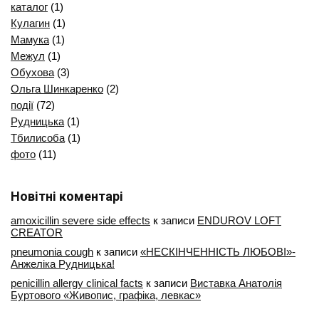
каталог
(1)
Кулагин
(1)
Мамука
(1)
Межул
(1)
Обухова
(3)
Ольга Шинкаренко
(2)
події
(72)
Рудницька
(1)
Тбилисоба
(1)
фото
(11)
Новітні коментарі
amoxicillin severe side effects
к записи
ENDUROV LOFT
CREATOR
pneumonia cough
к записи
«НЕСКІНЧЕННІСТЬ ЛЮБОВІ»-
Анжеліка Рудницька!
penicillin allergy clinical facts
к записи
Виставка Анатолія
Буртового «Живопис, графіка, левкаc»