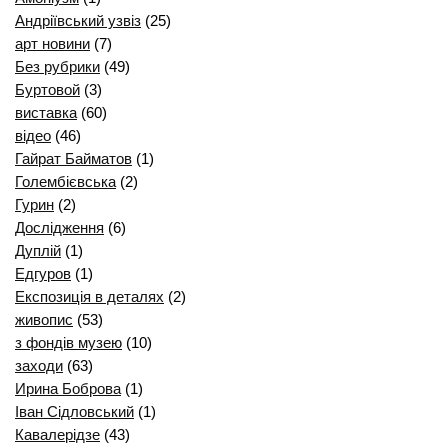
Андріївський узвіз
(25)
арт новини
(7)
Без рубрики
(49)
Буртовой
(3)
виставка
(60)
відео
(46)
Гайрат Байматов
(1)
Голембієвська
(2)
Гурин
(2)
Дослідження
(6)
Дуплій
(1)
Едгуров
(1)
Експозиція в деталях
(2)
живопис
(53)
з фондів музею
(10)
заходи
(63)
Ирина Боброва
(1)
Іван Сідловський
(1)
Кавалерідзе
(43)