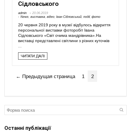
Сідловського
admin
20.06.2019
News
,
виставка
,
відео
,
Іван Сідловський
,
події
,
фото
20 червня 2019 року в музеї відбулось відкриття
персональної виставки фоторобіт Івана
Сідловського «Світ очима мандрівника».На
виставці представлені світлини з різних куточків
...
ЧИТАТИ ДАЛІ
← Предыдущая страница
1
2
Останні публікації