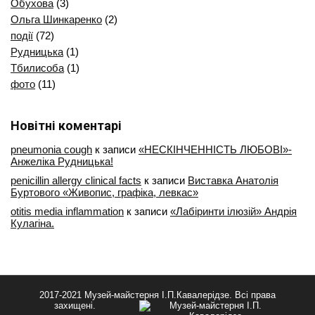
Обухова
(3)
Ольга Шинкаренко
(2)
події
(72)
Рудницька
(1)
Тбилисоба
(1)
фото
(11)
Новітні коментарі
pneumonia cough
к записи
«НЕСКІНЧЕННІСТЬ ЛЮБОВІ»-
Анжеліка Рудницька!
penicillin allergy clinical facts
к записи
Виставка Анатолія
Буртового «Живопис, графіка, левкаc»
otitis media inflammation
к записи
«Лабіринти ілюзій» Андрія
Кулагіна.
2017-2021 Музей-майстерня І.П.Кавалерідзе. Всі права
захищені.