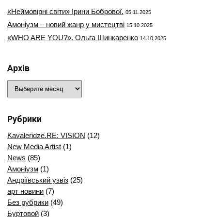
«Неймовірні світи» Ірини Бобрової.
05.11.2025
Амоніузм – новий жанр у мистецтві
15.10.2025
«WHO ARE YOU?». Ольга Шинкаренко
14.10.2025
Архів
Архів
Рубрики
Kavaleridze.RE: VISION
(12)
New Media Artist
(1)
News
(85)
Амоніузм
(1)
Андріївський узвіз
(25)
арт новини
(7)
Без рубрики
(49)
Буртовой
(3)