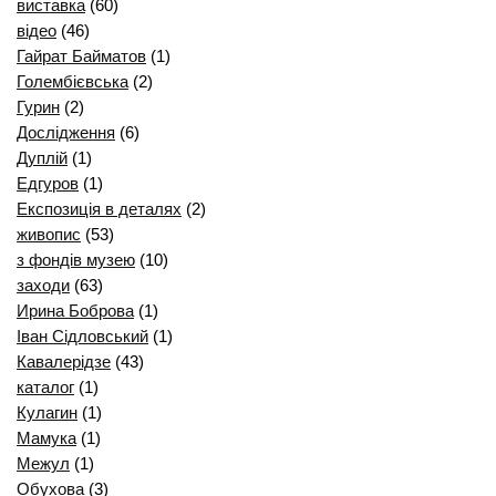
виставка
(60)
відео
(46)
Гайрат Байматов
(1)
Голембієвська
(2)
Гурин
(2)
Дослідження
(6)
Дуплій
(1)
Едгуров
(1)
Експозиція в деталях
(2)
живопис
(53)
з фондів музею
(10)
заходи
(63)
Ирина Боброва
(1)
Іван Сідловський
(1)
Кавалерідзе
(43)
каталог
(1)
Кулагин
(1)
Мамука
(1)
Межул
(1)
Обухова
(3)