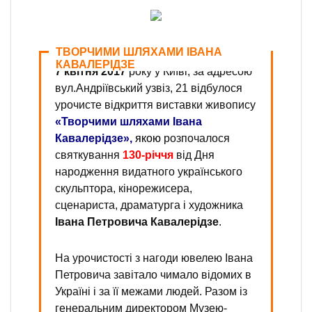
ТВОРЧИМИ ШЛЯХАМИ ІВАНА
КАВАЛЕРІДЗЕ
7 квітня 2017
року у Київі, за адресою
вул.Андріївський узвіз, 21
відбулося
урочисте відкриття виставки живопису
«Творчими шляхами Івана
Кавалерідзе»,
якою
розпочалося
с
вяткування
130-річчя
від Дня
народження видатного українського
скульптора, кінорежисера,
сценариста, драматурга і художника
Івана Петровича Кавалерідзе
.
На урочистості з нагоди ювелею Івана
Петровича завітало чимало відомих в
Україні і за її межами людей. Разом із
генеральним директором Музею-