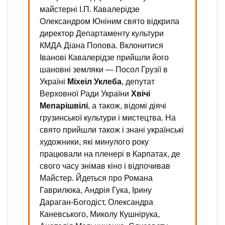
майстерні І.П. Кавалерідзе
Олександром Юніним свято відкрила
директор Департаменту культури
КМДА Діана Попова. Вклонитися
Іванові Кавалерідзе прийшли його
шановні земляки — Посол Грузії в
Україні
Міхеіл Уклеба
, депутат
Верховної Ради України
Хвічі
Мепарішвілі
, а також, відомі діячі
грузинської культури і мистецтва. На
свято прийшли також і знані українські
художники, які минулого року
працювали на пленері в Карпатах, де
свого часу знімав кіно і відпочивав
Майстер. Йдеться про Романа
Гаврилюка, Андрія Гука, Ірину
Дараган-Богодіст, Олександра
Каневського, Миколу Кушнірука,