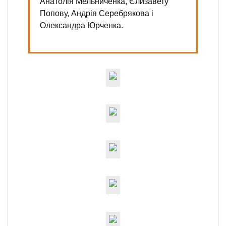
Анатолія Мельниченка, Єлизавету
Попову, Андрія Серебрякова і
Олександра Юрченка.