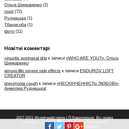
Ольга Шинкаренко
(2)
події
(72)
Рудницька
(1)
Тбилисоба
(1)
фото
(11)
Новітні коментарі
sinusitis postnasal drip
к записи
«WHO ARE YOU?». Ольга
Шинкаренко
amoxicillin severe side effects
к записи
ENDUROV LOFT
CREATOR
pneumonia cough
к записи
«НЕСКІНЧЕННІСТЬ ЛЮБОВІ»-
Анжеліка Рудницька!
2017-2021 Музей-майстерня І.П.Кавалерідзе. Всі права
захищені.