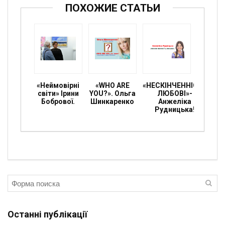
ПОХОЖИЕ СТАТЬИ
«Неймовірні
«WHO ARE
«НЕСКІНЧЕННІСТЬ
світи» Ірини
YOU?». Ольга
ЛЮБОВІ»-
Бобрової.
Шинкаренко
Анжеліка
Рудницька!
Останні публікації