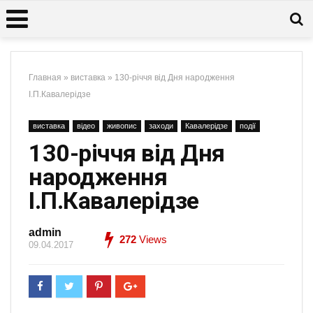
Главная
»
виставка
»
130-річчя від Дня народження
І.П.Кавалерідзе
виставка
відео
живопис
заходи
Кавалерідзе
події
130-річчя від Дня
народження
І.П.Кавалерідзе
admin
272
Views
09.04.2017