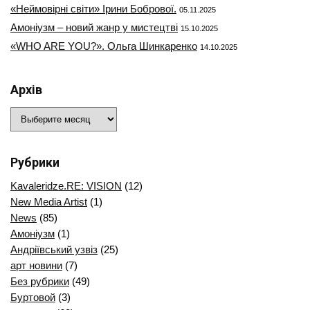
«Неймовірні світи» Ірини Бобрової.
05.11.2025
Амоніузм – новий жанр у мистецтві
15.10.2025
«WHO ARE YOU?». Ольга Шинкаренко
14.10.2025
Архів
Архів
Рубрики
Kavaleridze.RE: VISION
(12)
New Media Artist
(1)
News
(85)
Амоніузм
(1)
Андріївський узвіз
(25)
арт новини
(7)
Без рубрики
(49)
Буртовой
(3)