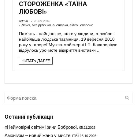
СТОРОЖЕНКА «ТАЇНА
ЛЮБОВІ»
admin
26.09.2018
News
,
Без рубрики
,
виставка
,
відео
,
живопис
Пам'ять - найцінніше, що є у людини, а любов -
найбільша людська таємниця. 19 вересня 2018
року у галереї Музею-майстерні І.П. Кавалерідзе
відбулось урочисте відкриття виставки ...
ЧИТАТЬ ДАЛЕЕ
Останні публікації
«Неймовірні світи» Ірини Бобрової.
05.11.2025
Амоніузм – новий жанр у мистецтві
15.10.2025