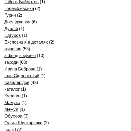
Гайрат Байматов
(1)
Голембієвська
(2)
Гурин
(2)
Дослідження
(6)
Дуплій
(1)
Едгуров
(1)
Експозиція в деталях
(2)
живопис
(53)
з фондів музею
(10)
заходи
(63)
Ирина Боброва
(1)
Іван Сідловський
(1)
Кавалерідзе
(43)
каталог
(1)
Кулагин
(1)
Мамука
(1)
Межул
(1)
Обухова
(3)
Ольга Шинкаренко
(2)
події
(72)