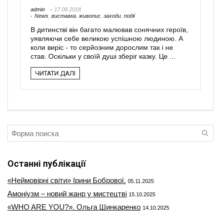
admin
17.08.2018
News
,
виставка
,
живопис
,
заходи
,
події
В дитинстві він багато малював сонячних героїв,
уявляючи себе великою успішною людиною. А
коли виріс - то серйозним дорослим так і не
став. Оскільки у своїй душі зберіг казку. Це ...
ЧИТАТИ ДАЛІ
Останні публікації
«Неймовірні світи» Ірини Бобрової.
05.11.2025
Амоніузм – новий жанр у мистецтві
15.10.2025
«WHO ARE YOU?». Ольга Шинкаренко
14.10.2025