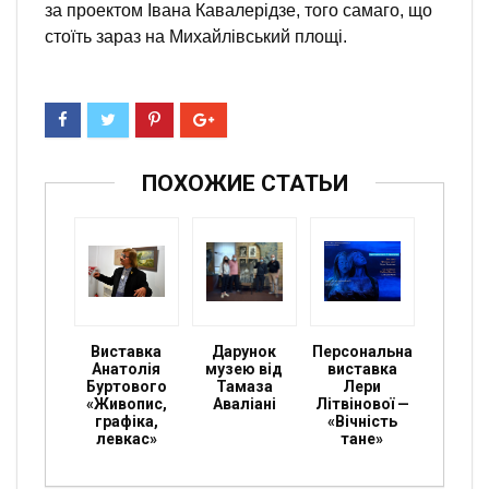
за проектом Івана Кавалерідзе, того самаго, що
стоїть зараз на Михайлівський площі.
ПОХОЖИЕ СТАТЬИ
Виставка
Дарунок
Персональна
Анатолія
музею від
виставка
Буртового
Тамаза
Лери
«Живопис,
Аваліані
Літвінової —
графіка,
«Вічність
левкаc»
тане»