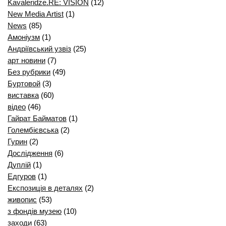
Kavaleridze.RE: VISION
(12)
New Media Artist
(1)
News
(85)
Амоніузм
(1)
Андріївський узвіз
(25)
арт новини
(7)
Без рубрики
(49)
Буртовой
(3)
виставка
(60)
відео
(46)
Гайрат Байматов
(1)
Голембієвська
(2)
Гурин
(2)
Дослідження
(6)
Дуплій
(1)
Едгуров
(1)
Експозиція в деталях
(2)
живопис
(53)
з фондів музею
(10)
заходи
(63)