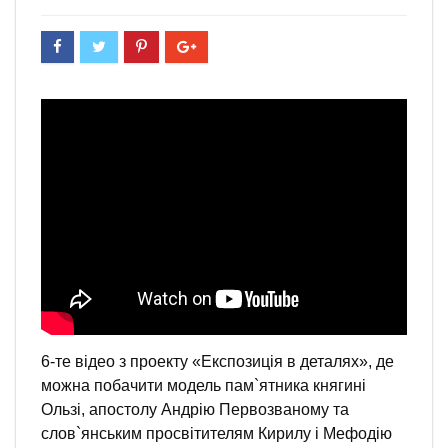
6-те відео з проекту «Експозиція в деталях», де
можна побачити модель пам`ятника княгині
Ользі, апостолу Андрію Первозваному та
слов`янським просвітителям Кирилу і Мефодію