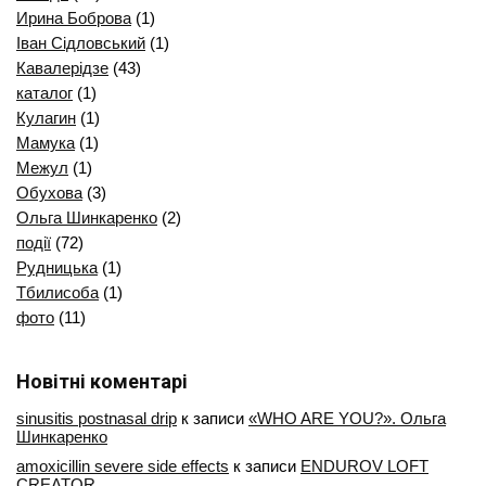
Ирина Боброва
(1)
Іван Сідловський
(1)
Кавалерідзе
(43)
каталог
(1)
Кулагин
(1)
Мамука
(1)
Межул
(1)
Обухова
(3)
Ольга Шинкаренко
(2)
події
(72)
Рудницька
(1)
Тбилисоба
(1)
фото
(11)
Новітні коментарі
sinusitis postnasal drip
к записи
«WHO ARE YOU?». Ольга
Шинкаренко
amoxicillin severe side effects
к записи
ENDUROV LOFT
CREATOR