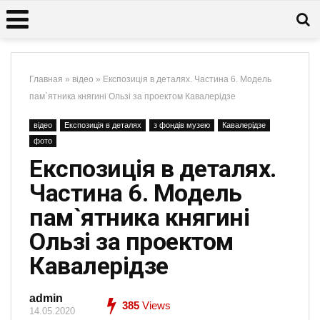
Главная
»
відео
»
Експозиція в деталях. Частина 6. Модель
пам`ятника княгині Ользі за проектом Кавалерідзе
відео
Експозиція в деталях
з фондів музею
Кавалерідзе
фото
Експозиція в деталях.
Частина 6. Модель
пам`ятника княгині
Ользі за проектом
Кавалерідзе
admin
385
Views
14.05.2020